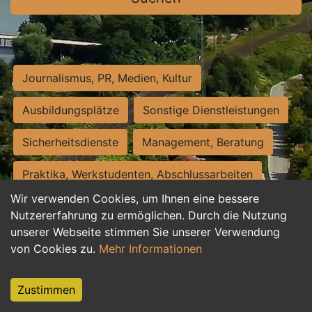
Journalismus, PR, Medien, Kultur
Ausbildungsplätze
Sonstige Dienstleistungen
Sicherheitsdienste
Management, Beratung
Praktika, Werkstudenten, Abschlussarbeiten
Wir verwenden Cookies, um Ihnen eine bessere
Personalwesen
Assistenz, Sekretariat
Nutzererfahrung zu ermöglichen. Durch die Nutzung
unserer Webseite stimmen Sie unserer Verwendung
Hilfskräfte, Aushilfs- und Nebenjobs
von Cookies zu.
Mehr Informationen
Einkauf, Logistik, Materialwirtschaft
Zustimmen
Weiterbildung, Studium, duale Ausbildung