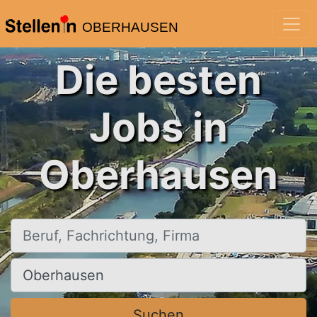
OBERHAUSEN
Die besten
Jobs in
Oberhausen
Beruf, Fachrichtung, Firma
Ort, Stadt
Suchen