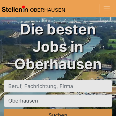
OBERHAUSEN
Die besten
Jobs in
Oberhausen
Beruf, Fachrichtung, Firma
Ort, Stadt
Suchen