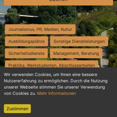
Journalismus, PR, Medien, Kultur
Ausbildungsplätze
Sonstige Dienstleistungen
Sicherheitsdienste
Management, Beratung
Praktika, Werkstudenten, Abschlussarbeiten
Wir verwenden Cookies, um Ihnen eine bessere
Personalwesen
Assistenz, Sekretariat
Nutzererfahrung zu ermöglichen. Durch die Nutzung
unserer Webseite stimmen Sie unserer Verwendung
Hilfskräfte, Aushilfs- und Nebenjobs
von Cookies zu.
Mehr Informationen
Einkauf, Logistik, Materialwirtschaft
Zustimmen
Weiterbildung, Studium, duale Ausbildung