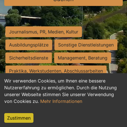
Journalismus, PR, Medien, Kultur
Ausbildungsplätze
Sonstige Dienstleistungen
Sicherheitsdienste
Management, Beratung
Praktika, Werkstudenten, Abschlussarbeiten
Wir verwenden Cookies, um Ihnen eine bessere
Personalwesen
Assistenz, Sekretariat
Nutzererfahrung zu ermöglichen. Durch die Nutzung
unserer Webseite stimmen Sie unserer Verwendung
Hilfskräfte, Aushilfs- und Nebenjobs
von Cookies zu.
Mehr Informationen
Einkauf, Logistik, Materialwirtschaft
Zustimmen
Weiterbildung, Studium, duale Ausbildung