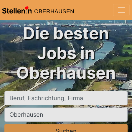
OBERHAUSEN
Die besten
Jobs in
Oberhausen
Beruf, Fachrichtung, Firma
Ort, Stadt
Suchen