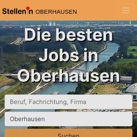
OBERHAUSEN
Die besten
Jobs in
Oberhausen
Beruf, Fachrichtung, Firma
Ort, Stadt
Suchen