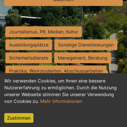
Journalismus, PR, Medien, Kultur
Ausbildungsplätze
Sonstige Dienstleistungen
Sicherheitsdienste
Management, Beratung
Praktika, Werkstudenten, Abschlussarbeiten
Wir verwenden Cookies, um Ihnen eine bessere
Personalwesen
Assistenz, Sekretariat
Nutzererfahrung zu ermöglichen. Durch die Nutzung
unserer Webseite stimmen Sie unserer Verwendung
Hilfskräfte, Aushilfs- und Nebenjobs
von Cookies zu.
Mehr Informationen
Einkauf, Logistik, Materialwirtschaft
Zustimmen
Weiterbildung, Studium, duale Ausbildung