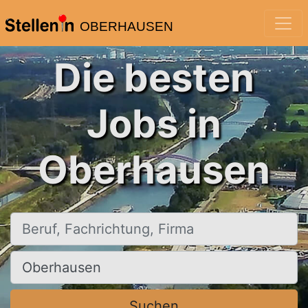
OBERHAUSEN
Die besten
Jobs in
Oberhausen
Beruf, Fachrichtung, Firma
Ort, Stadt
Suchen