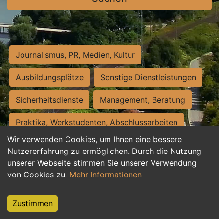
Journalismus, PR, Medien, Kultur
Ausbildungsplätze
Sonstige Dienstleistungen
Sicherheitsdienste
Management, Beratung
Praktika, Werkstudenten, Abschlussarbeiten
Wir verwenden Cookies, um Ihnen eine bessere
Personalwesen
Assistenz, Sekretariat
Nutzererfahrung zu ermöglichen. Durch die Nutzung
unserer Webseite stimmen Sie unserer Verwendung
Hilfskräfte, Aushilfs- und Nebenjobs
von Cookies zu.
Mehr Informationen
Einkauf, Logistik, Materialwirtschaft
Zustimmen
Weiterbildung, Studium, duale Ausbildung