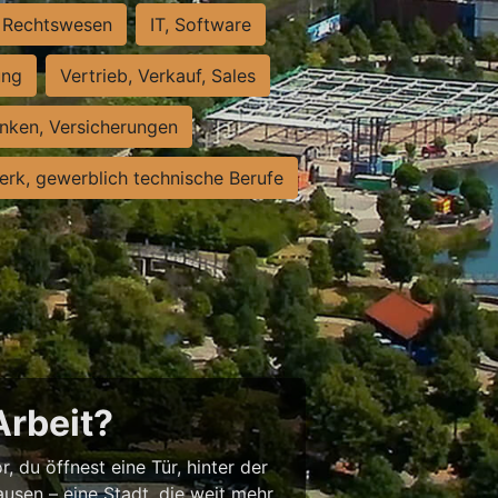
Rechtswesen
IT, Software
ung
Vertrieb, Verkauf, Sales
nken, Versicherungen
rk, gewerblich technische Berufe
Arbeit?
, du öffnest eine Tür, hinter der
usen – eine Stadt, die weit mehr