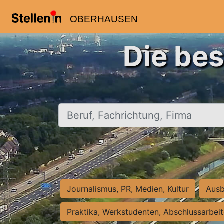
OBERHAUSEN
Die be
Beruf, Fachrichtung, Firma
Journalismus, PR, Medien, Kultur
Ausb
Praktika, Werkstudenten, Abschlussarbei