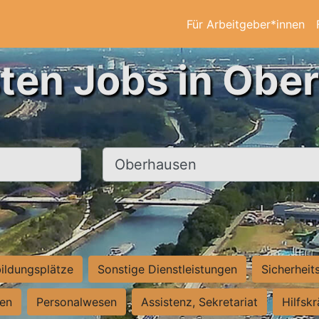
Für Arbeitgeber*innen
sten Jobs in Obe
Ort, Stadt
ildungsplätze
Sonstige Dienstleistungen
Sicherheit
ten
Personalwesen
Assistenz, Sekretariat
Hilfsk