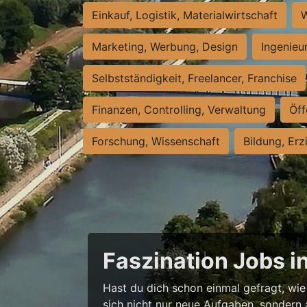
Einkauf, Logistik, Materialwirtschaft
W
Marketing, Werbung, Design
Ingenieu
Selbstständigkeit, Freelancer, Franchise
Finanzen, Controlling, Verwaltung
Öff
Forschung, Wissenschaft
Bildung, Erz
Faszination Jobs i
Hast du dich schon einmal gefragt, wie 
sich nicht nur neue Aufgaben, sondern 