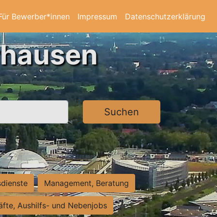
Für Bewerber*innen
Impressum
Datenschutzerklärung
rhausen
Suchen
sdienste
Management, Beratung
räfte, Aushilfs- und Nebenjobs