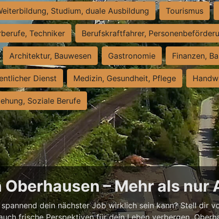
eiterbildung, Studium, duale Ausbildung
Tourismus
rberufe, Techniker
Berufskraftfahrer, Personenbeförder
Architektur, Bauwesen
Gastronomie
Finanzen, Ba
entlicher Dienst
Medizin, Gesundheit, Pflege
Handwe
iehung, Soziale Berufe
n Oberhausen – Mehr als nur 
spannend dein nächster Job wirklich sein kann? Stell dir vor
auch frische Perspektiven für dein Leben verbergen. Oberha