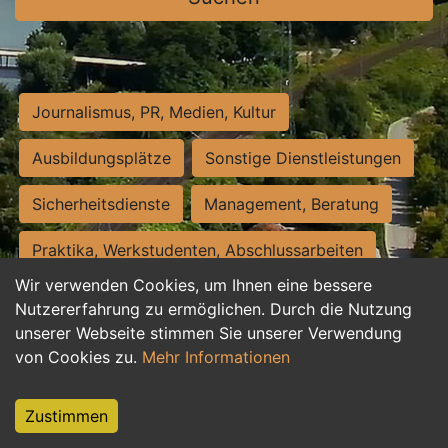
Journalismus, PR, Medien, Kultur
Ausbildungsplätze
Sonstige Dienstleistungen
Sicherheitsdienste
Management, Beratung
Praktika, Werkstudenten, Abschlussarbeiten
Wir verwenden Cookies, um Ihnen eine bessere
Personalwesen
Assistenz, Sekretariat
Nutzererfahrung zu ermöglichen. Durch die Nutzung
unserer Webseite stimmen Sie unserer Verwendung
Hilfskräfte, Aushilfs- und Nebenjobs
von Cookies zu.
Mehr Informationen
Einkauf, Logistik, Materialwirtschaft
Zustimmen
Weiterbildung, Studium, duale Ausbildung