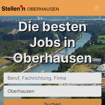
OBERHAUSEN
Die besten
Jobs in
Oberhausen
Beruf, Fachrichtung, Firma
Ort, Stadt
Suchen