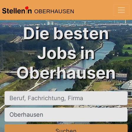
OBERHAUSEN
Die besten
Jobs in
Oberhausen
Beruf, Fachrichtung, Firma
Ort, Stadt
Suchen