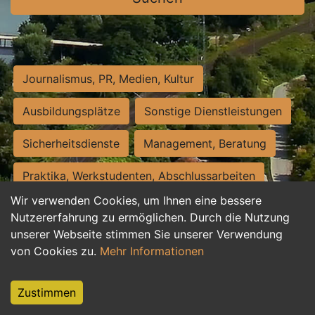
Journalismus, PR, Medien, Kultur
Ausbildungsplätze
Sonstige Dienstleistungen
Sicherheitsdienste
Management, Beratung
Praktika, Werkstudenten, Abschlussarbeiten
Wir verwenden Cookies, um Ihnen eine bessere
Personalwesen
Assistenz, Sekretariat
Nutzererfahrung zu ermöglichen. Durch die Nutzung
unserer Webseite stimmen Sie unserer Verwendung
Hilfskräfte, Aushilfs- und Nebenjobs
von Cookies zu.
Mehr Informationen
Einkauf, Logistik, Materialwirtschaft
Zustimmen
Weiterbildung, Studium, duale Ausbildung