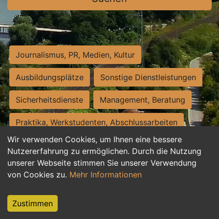
Journalismus, PR, Medien, Kultur
Ausbildungsplätze
Sonstige Dienstleistungen
Sicherheitsdienste
Management, Beratung
Praktika, Werkstudenten, Abschlussarbeiten
Wir verwenden Cookies, um Ihnen eine bessere
Personalwesen
Assistenz, Sekretariat
Nutzererfahrung zu ermöglichen. Durch die Nutzung
unserer Webseite stimmen Sie unserer Verwendung
Hilfskräfte, Aushilfs- und Nebenjobs
von Cookies zu.
Mehr Informationen
Einkauf, Logistik, Materialwirtschaft
Zustimmen
Weiterbildung, Studium, duale Ausbildung