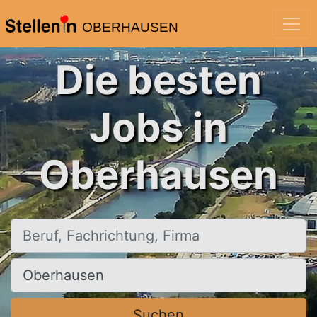
OBERHAUSEN
Die besten
Jobs in
Oberhausen
Beruf, Fachrichtung, Firma
Ort, Stadt
Suchen