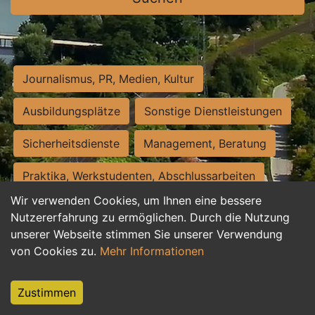
Journalismus, PR, Medien, Kultur
Ausbildungsplätze
Sonstige Dienstleistungen
Sicherheitsdienste
Management, Beratung
Praktika, Werkstudenten, Abschlussarbeiten
Wir verwenden Cookies, um Ihnen eine bessere
Personalwesen
Assistenz, Sekretariat
Nutzererfahrung zu ermöglichen. Durch die Nutzung
unserer Webseite stimmen Sie unserer Verwendung
Hilfskräfte, Aushilfs- und Nebenjobs
von Cookies zu.
Mehr Informationen
Einkauf, Logistik, Materialwirtschaft
Zustimmen
Weiterbildung, Studium, duale Ausbildung