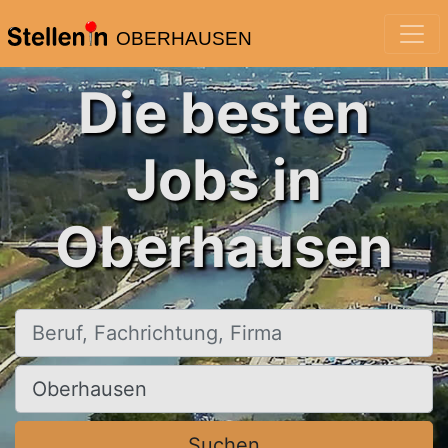
OBERHAUSEN
Die besten
Jobs in
Oberhausen
Beruf, Fachrichtung, Firma
Ort, Stadt
Suchen