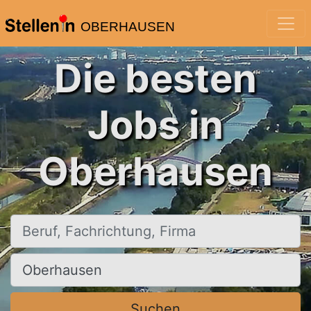
OBERHAUSEN
Die besten
Jobs in
Oberhausen
Beruf, Fachrichtung, Firma
Ort, Stadt
Suchen