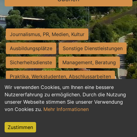
Journalismus, PR, Medien, Kultur
Ausbildungsplätze
Sonstige Dienstleistungen
Sicherheitsdienste
Management, Beratung
Praktika, Werkstudenten, Abschlussarbeiten
Wir verwenden Cookies, um Ihnen eine bessere
Personalwesen
Assistenz, Sekretariat
Nutzererfahrung zu ermöglichen. Durch die Nutzung
unserer Webseite stimmen Sie unserer Verwendung
Hilfskräfte, Aushilfs- und Nebenjobs
von Cookies zu.
Mehr Informationen
Einkauf, Logistik, Materialwirtschaft
Zustimmen
Weiterbildung, Studium, duale Ausbildung