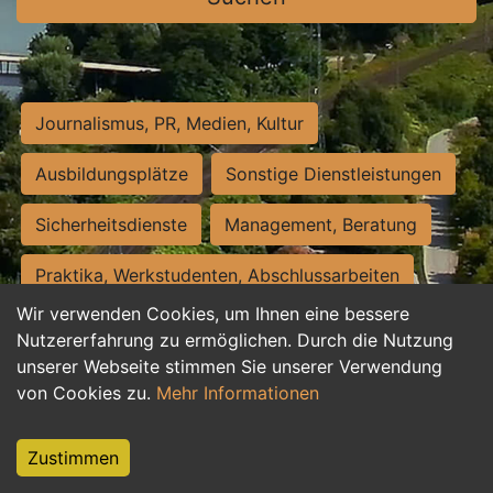
Journalismus, PR, Medien, Kultur
Ausbildungsplätze
Sonstige Dienstleistungen
Sicherheitsdienste
Management, Beratung
Praktika, Werkstudenten, Abschlussarbeiten
Wir verwenden Cookies, um Ihnen eine bessere
Personalwesen
Assistenz, Sekretariat
Nutzererfahrung zu ermöglichen. Durch die Nutzung
unserer Webseite stimmen Sie unserer Verwendung
Hilfskräfte, Aushilfs- und Nebenjobs
von Cookies zu.
Mehr Informationen
Einkauf, Logistik, Materialwirtschaft
Zustimmen
Weiterbildung, Studium, duale Ausbildung