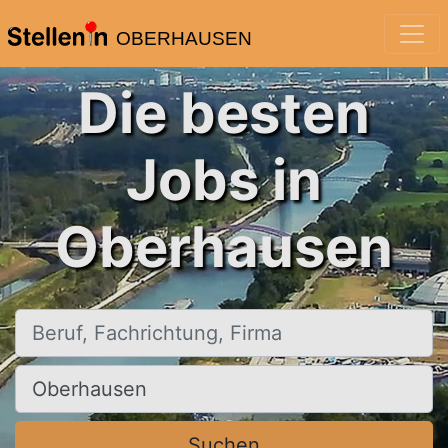
OBERHAUSEN
Die besten
Jobs in
Oberhausen
Beruf, Fachrichtung, Firma
Ort, Stadt
Suchen