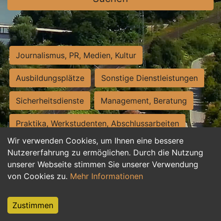
Journalismus, PR, Medien, Kultur
Ausbildungsplätze
Sonstige Dienstleistungen
Sicherheitsdienste
Management, Beratung
Praktika, Werkstudenten, Abschlussarbeiten
Wir verwenden Cookies, um Ihnen eine bessere
Personalwesen
Assistenz, Sekretariat
Nutzererfahrung zu ermöglichen. Durch die Nutzung
unserer Webseite stimmen Sie unserer Verwendung
Hilfskräfte, Aushilfs- und Nebenjobs
von Cookies zu.
Mehr Informationen
Einkauf, Logistik, Materialwirtschaft
Zustimmen
Weiterbildung, Studium, duale Ausbildung