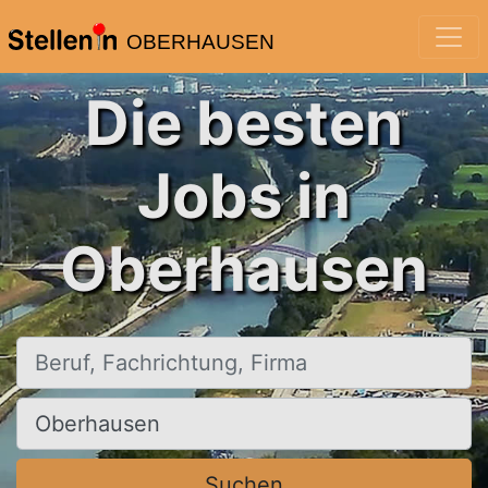
OBERHAUSEN
Die besten
Jobs in
Oberhausen
Beruf, Fachrichtung, Firma
Ort, Stadt
Suchen