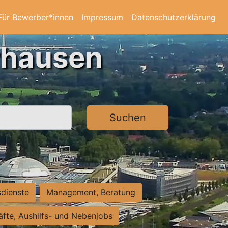
Für Bewerber*innen
Impressum
Datenschutzerklärung
rhausen
Suchen
sdienste
Management, Beratung
räfte, Aushilfs- und Nebenjobs