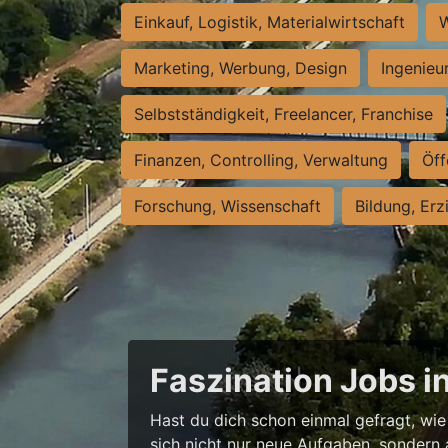
Einkauf, Logistik, Materialwirtschaft
W
Marketing, Werbung, Design
Ingenieu
Selbstständigkeit, Freelancer, Franchise
Finanzen, Controlling, Verwaltung
Öff
Forschung, Wissenschaft
Bildung, Erz
Faszination Jobs i
Hast du dich schon einmal gefragt, wie 
sich nicht nur neue Aufgaben, sondern 