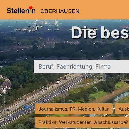
OBERHAUSEN
Die be
Beruf, Fachrichtung, Firma
Journalismus, PR, Medien, Kultur
Ausb
Praktika, Werkstudenten, Abschlussarbei