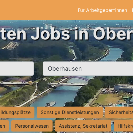
Für Arbeitgeber*innen
sten Jobs in Obe
Ort, Stadt
ildungsplätze
Sonstige Dienstleistungen
Sicherheit
ten
Personalwesen
Assistenz, Sekretariat
Hilfsk