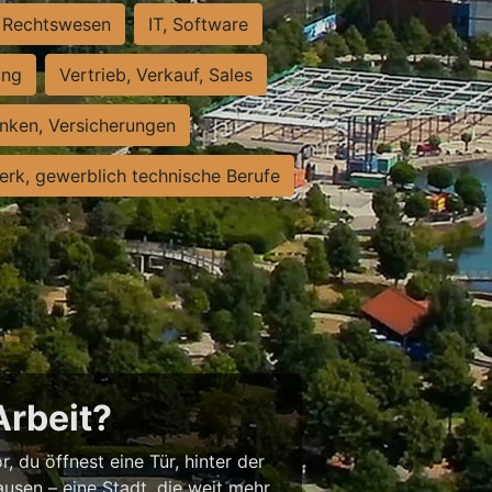
Rechtswesen
IT, Software
ung
Vertrieb, Verkauf, Sales
nken, Versicherungen
rk, gewerblich technische Berufe
Arbeit?
, du öffnest eine Tür, hinter der
usen – eine Stadt, die weit mehr