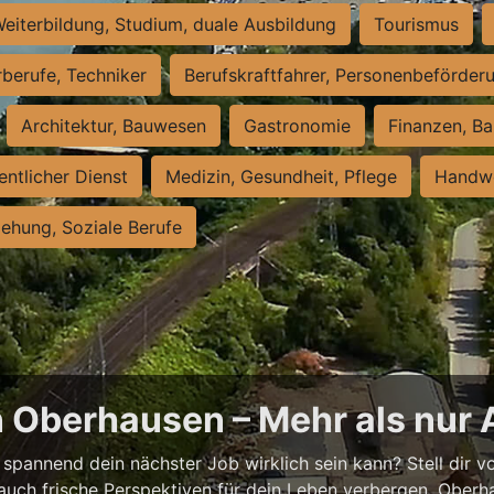
eiterbildung, Studium, duale Ausbildung
Tourismus
rberufe, Techniker
Berufskraftfahrer, Personenbeförder
Architektur, Bauwesen
Gastronomie
Finanzen, Ba
entlicher Dienst
Medizin, Gesundheit, Pflege
Handwe
iehung, Soziale Berufe
n Oberhausen – Mehr als nur 
spannend dein nächster Job wirklich sein kann? Stell dir vor
auch frische Perspektiven für dein Leben verbergen. Oberha