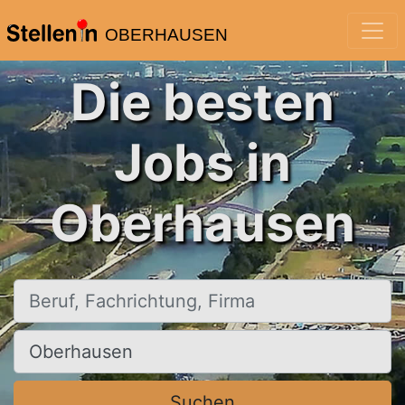
OBERHAUSEN
Die besten
Jobs in
Oberhausen
Beruf, Fachrichtung, Firma
Ort, Stadt
Suchen