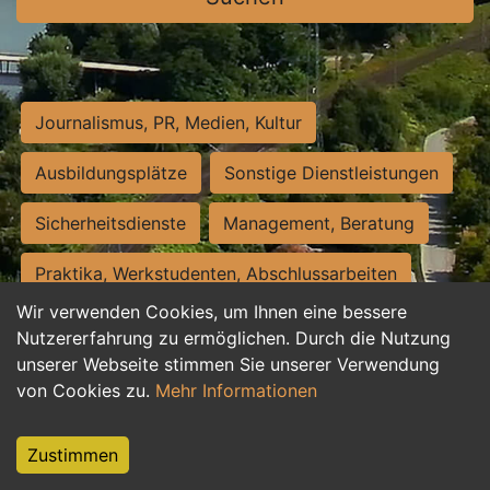
Journalismus, PR, Medien, Kultur
Ausbildungsplätze
Sonstige Dienstleistungen
Sicherheitsdienste
Management, Beratung
Praktika, Werkstudenten, Abschlussarbeiten
Wir verwenden Cookies, um Ihnen eine bessere
Personalwesen
Assistenz, Sekretariat
Nutzererfahrung zu ermöglichen. Durch die Nutzung
unserer Webseite stimmen Sie unserer Verwendung
Hilfskräfte, Aushilfs- und Nebenjobs
von Cookies zu.
Mehr Informationen
Einkauf, Logistik, Materialwirtschaft
Zustimmen
Weiterbildung, Studium, duale Ausbildung