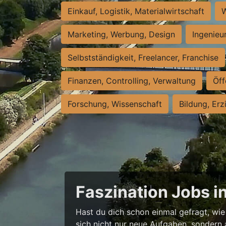
Einkauf, Logistik, Materialwirtschaft
W
Marketing, Werbung, Design
Ingenieu
Selbstständigkeit, Freelancer, Franchise
Finanzen, Controlling, Verwaltung
Öff
Forschung, Wissenschaft
Bildung, Erz
Faszination Jobs i
Hast du dich schon einmal gefragt, wie 
sich nicht nur neue Aufgaben, sondern 