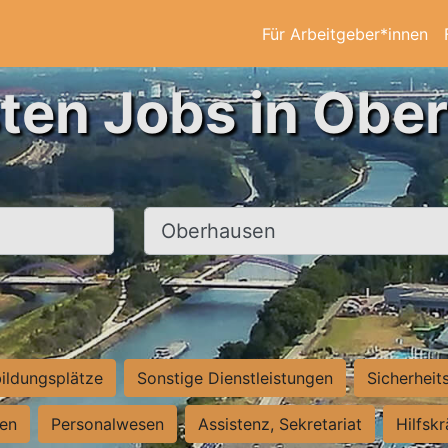
Für Arbeitgeber*innen
sten Jobs in Obe
Ort, Stadt
ildungsplätze
Sonstige Dienstleistungen
Sicherheit
ten
Personalwesen
Assistenz, Sekretariat
Hilfsk