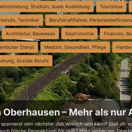
eiterbildung, Studium, duale Ausbildung
Tourismus
rberufe, Techniker
Berufskraftfahrer, Personenbeförder
Architektur, Bauwesen
Gastronomie
Finanzen, Ba
entlicher Dienst
Medizin, Gesundheit, Pflege
Handwe
iehung, Soziale Berufe
n Oberhausen – Mehr als nur 
spannend dein nächster Job wirklich sein kann? Stell dir vor
auch frische Perspektiven für dein Leben verbergen. Oberha