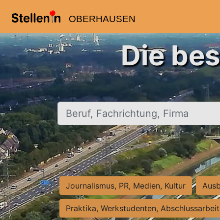
OBERHAUSEN
Die be
Beruf, Fachrichtung, Firma
Journalismus, PR, Medien, Kultur
Ausb
Praktika, Werkstudenten, Abschlussarbei