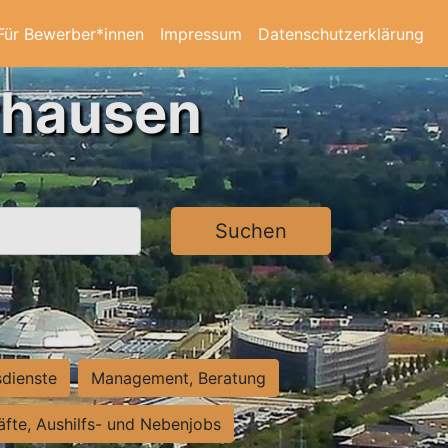
Für Bewerber*innen
Impressum
Datenschutzerklärung
rhausen
Suchen
sdienste
Management, Beratung
räfte, Aushilfs- und Nebenjobs