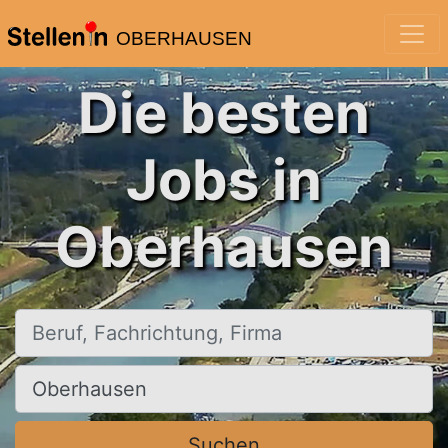
OBERHAUSEN
Die besten
Jobs in
Oberhausen
Beruf, Fachrichtung, Firma
Ort, Stadt
Suchen