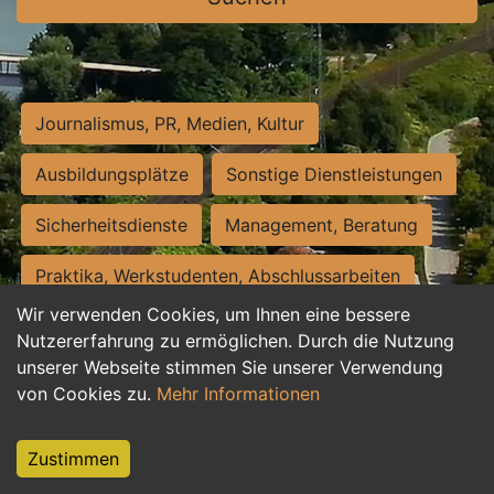
Journalismus, PR, Medien, Kultur
Ausbildungsplätze
Sonstige Dienstleistungen
Sicherheitsdienste
Management, Beratung
Praktika, Werkstudenten, Abschlussarbeiten
Wir verwenden Cookies, um Ihnen eine bessere
Personalwesen
Assistenz, Sekretariat
Nutzererfahrung zu ermöglichen. Durch die Nutzung
unserer Webseite stimmen Sie unserer Verwendung
Hilfskräfte, Aushilfs- und Nebenjobs
von Cookies zu.
Mehr Informationen
Einkauf, Logistik, Materialwirtschaft
Zustimmen
Weiterbildung, Studium, duale Ausbildung