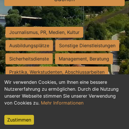
Journalismus, PR, Medien, Kultur
Ausbildungsplätze
Sonstige Dienstleistungen
Sicherheitsdienste
Management, Beratung
Praktika, Werkstudenten, Abschlussarbeiten
Wir verwenden Cookies, um Ihnen eine bessere
Personalwesen
Assistenz, Sekretariat
Nutzererfahrung zu ermöglichen. Durch die Nutzung
unserer Webseite stimmen Sie unserer Verwendung
Hilfskräfte, Aushilfs- und Nebenjobs
von Cookies zu.
Mehr Informationen
Einkauf, Logistik, Materialwirtschaft
Zustimmen
Weiterbildung, Studium, duale Ausbildung