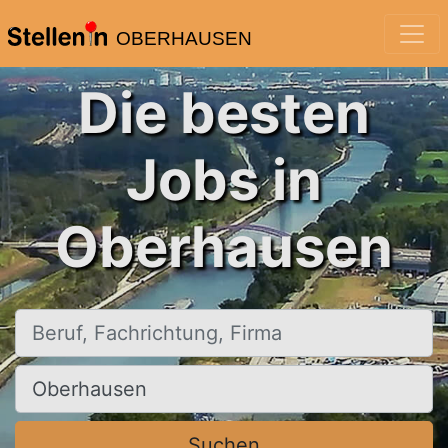
OBERHAUSEN
Die besten
Jobs in
Oberhausen
Beruf, Fachrichtung, Firma
Ort, Stadt
Suchen