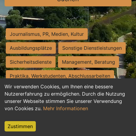
Journalismus, PR, Medien, Kultur
Ausbildungsplätze
Sonstige Dienstleistungen
Sicherheitsdienste
Management, Beratung
Praktika, Werkstudenten, Abschlussarbeiten
Wir verwenden Cookies, um Ihnen eine bessere
Personalwesen
Assistenz, Sekretariat
Nutzererfahrung zu ermöglichen. Durch die Nutzung
unserer Webseite stimmen Sie unserer Verwendung
Hilfskräfte, Aushilfs- und Nebenjobs
von Cookies zu.
Mehr Informationen
Einkauf, Logistik, Materialwirtschaft
Zustimmen
Weiterbildung, Studium, duale Ausbildung