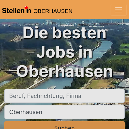
OBERHAUSEN
Die besten
Jobs in
Oberhausen
Beruf, Fachrichtung, Firma
Ort, Stadt
Suchen