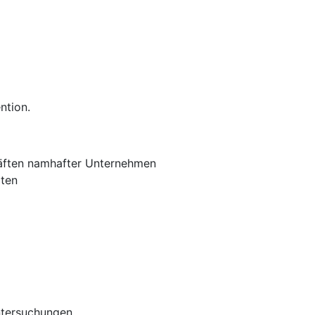
ntion.
räften namhafter Unternehmen
iten
untersuchungen