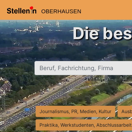
OBERHAUSEN
Die be
Beruf, Fachrichtung, Firma
Journalismus, PR, Medien, Kultur
Ausb
Praktika, Werkstudenten, Abschlussarbei