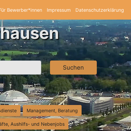
Für Bewerber*innen
Impressum
Datenschutzerklärung
rhausen
Suchen
sdienste
Management, Beratung
räfte, Aushilfs- und Nebenjobs