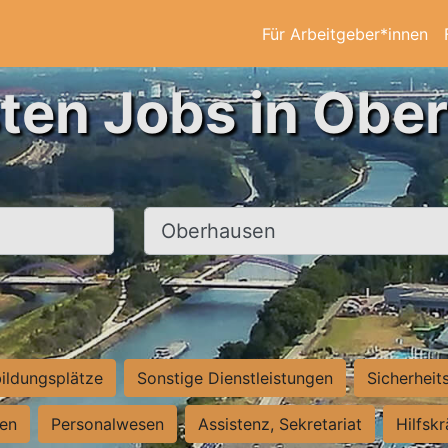
Für Arbeitgeber*innen
sten Jobs in Obe
Ort, Stadt
ildungsplätze
Sonstige Dienstleistungen
Sicherheit
ten
Personalwesen
Assistenz, Sekretariat
Hilfsk