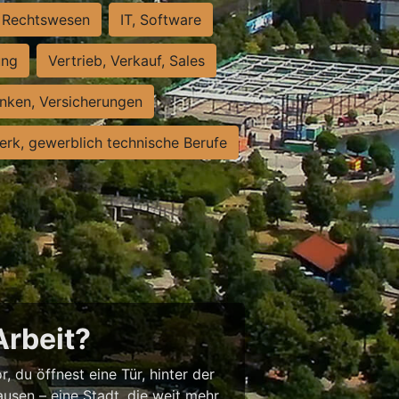
Rechtswesen
IT, Software
ung
Vertrieb, Verkauf, Sales
nken, Versicherungen
rk, gewerblich technische Berufe
Arbeit?
, du öffnest eine Tür, hinter der
usen – eine Stadt, die weit mehr