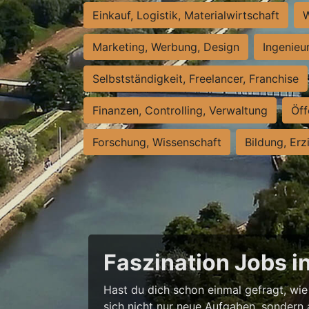
Einkauf, Logistik, Materialwirtschaft
W
Marketing, Werbung, Design
Ingenieu
Selbstständigkeit, Freelancer, Franchise
Finanzen, Controlling, Verwaltung
Öff
Forschung, Wissenschaft
Bildung, Erz
Faszination Jobs i
Hast du dich schon einmal gefragt, wie 
sich nicht nur neue Aufgaben, sondern 