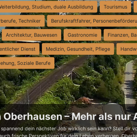
eiterbildung, Studium, duale Ausbildung
Tourismus
rberufe, Techniker
Berufskraftfahrer, Personenbeförder
Architektur, Bauwesen
Gastronomie
Finanzen, Ba
entlicher Dienst
Medizin, Gesundheit, Pflege
Handwe
iehung, Soziale Berufe
n Oberhausen – Mehr als nur 
spannend dein nächster Job wirklich sein kann? Stell dir vor
auch frische Perspektiven für dein Leben verbergen. Oberha