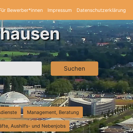
Für Bewerber*innen
Impressum
Datenschutzerklärung
rhausen
Suchen
sdienste
Management, Beratung
räfte, Aushilfs- und Nebenjobs