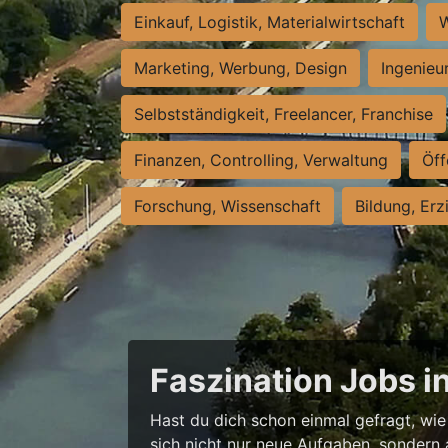
Einkauf, Logistik, Materialwirtschaft
W
Marketing, Werbung, Design
Ingenieu
Selbstständigkeit, Freelancer, Franchise
Finanzen, Controlling, Verwaltung
Öff
Forschung, Wissenschaft
Bildung, Erz
Faszination Jobs i
Hast du dich schon einmal gefragt, wie 
sich nicht nur neue Aufgaben, sondern 