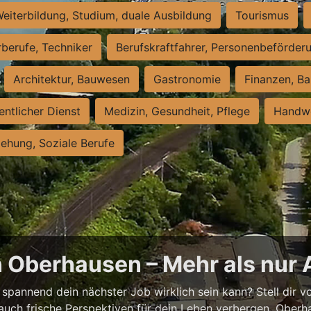
eiterbildung, Studium, duale Ausbildung
Tourismus
rberufe, Techniker
Berufskraftfahrer, Personenbeförder
Architektur, Bauwesen
Gastronomie
Finanzen, Ba
entlicher Dienst
Medizin, Gesundheit, Pflege
Handwe
iehung, Soziale Berufe
n Oberhausen – Mehr als nur 
spannend dein nächster Job wirklich sein kann? Stell dir vor
auch frische Perspektiven für dein Leben verbergen. Oberha