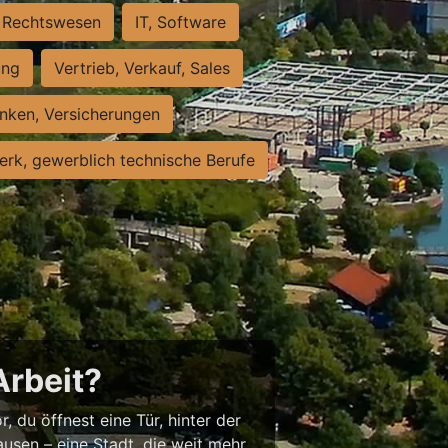
Rechtswesen
IT, Software
ung
Vertrieb, Verkauf, Sales
nken, Versicherungen
rk, gewerblich technische Berufe
Arbeit?
, du öffnest eine Tür, hinter der
usen – eine Stadt, die weit mehr