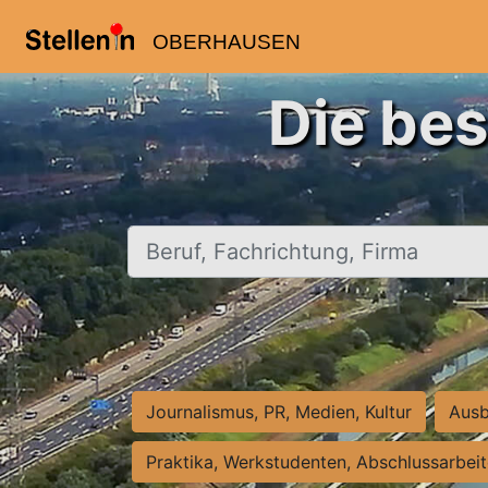
OBERHAUSEN
Die be
Beruf, Fachrichtung, Firma
Journalismus, PR, Medien, Kultur
Ausb
Praktika, Werkstudenten, Abschlussarbei