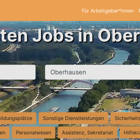
Für Arbeitgeber*innen
sten Jobs in Obe
Ort, Stadt
ildungsplätze
Sonstige Dienstleistungen
Sicherheit
ten
Personalwesen
Assistenz, Sekretariat
Hilfsk