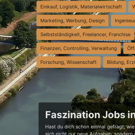
Einkauf, Logistik, Materialwirtschaft
W
Marketing, Werbung, Design
Ingenieu
Selbstständigkeit, Freelancer, Franchise
Finanzen, Controlling, Verwaltung
Öff
Forschung, Wissenschaft
Bildung, Erz
Faszination Jobs i
Hast du dich schon einmal gefragt, wie 
sich nicht nur neue Aufgaben, sondern 