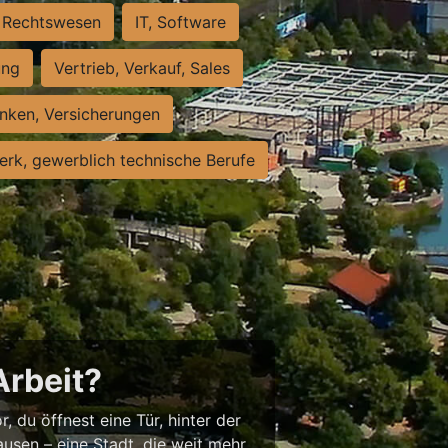
Rechtswesen
IT, Software
ung
Vertrieb, Verkauf, Sales
nken, Versicherungen
rk, gewerblich technische Berufe
Arbeit?
, du öffnest eine Tür, hinter der
usen – eine Stadt, die weit mehr