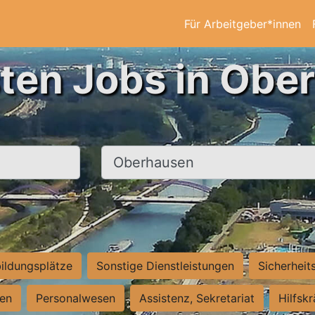
Für Arbeitgeber*innen
sten Jobs in Obe
Ort, Stadt
ildungsplätze
Sonstige Dienstleistungen
Sicherheit
ten
Personalwesen
Assistenz, Sekretariat
Hilfsk