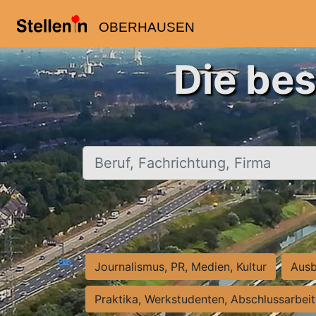
OBERHAUSEN
Die be
Beruf, Fachrichtung, Firma
Journalismus, PR, Medien, Kultur
Ausb
Praktika, Werkstudenten, Abschlussarbei