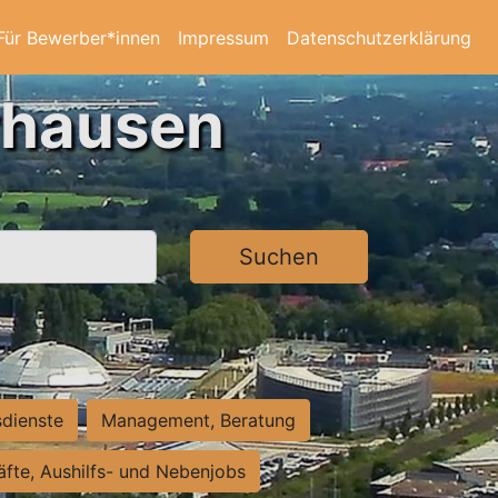
Für Bewerber*innen
Impressum
Datenschutzerklärung
rhausen
Suchen
sdienste
Management, Beratung
räfte, Aushilfs- und Nebenjobs