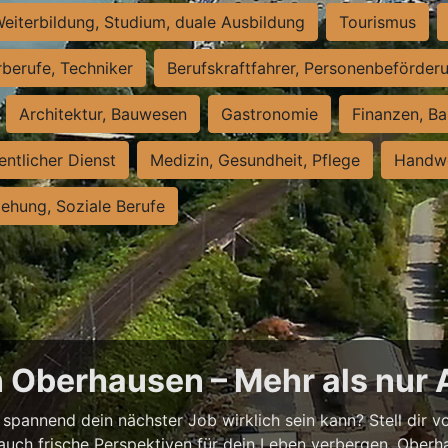
eiterbildung, Studium, duale Ausbildung
Tourismus
rberufe, Techniker
Berufskraftfahrer, Personenbeförder
Architektur, Bauwesen
Gastronomie
Finanzen, Ba
entlicher Dienst
Medizin, Gesundheit, Pflege
Handwe
iehung, Soziale Berufe
n Oberhausen – Mehr als nur 
spannend dein nächster Job wirklich sein kann? Stell dir vor
auch frische Perspektiven für dein Leben verbergen. Oberha