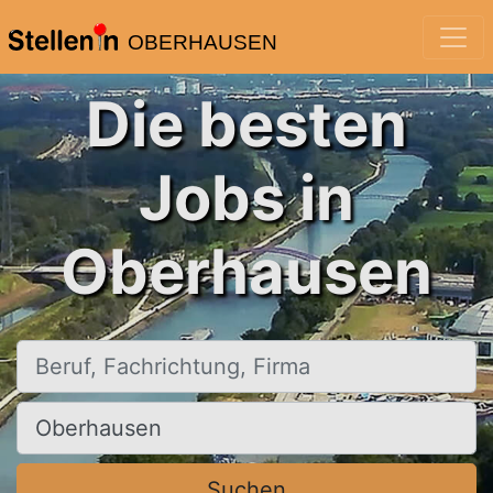
OBERHAUSEN
Die besten
Jobs in
Oberhausen
Beruf, Fachrichtung, Firma
Ort, Stadt
Suchen