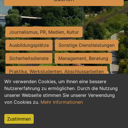
Journalismus, PR, Medien, Kultur
Ausbildungsplätze
Sonstige Dienstleistungen
Sicherheitsdienste
Management, Beratung
Praktika, Werkstudenten, Abschlussarbeiten
Wir verwenden Cookies, um Ihnen eine bessere
Personalwesen
Assistenz, Sekretariat
Nutzererfahrung zu ermöglichen. Durch die Nutzung
unserer Webseite stimmen Sie unserer Verwendung
Hilfskräfte, Aushilfs- und Nebenjobs
von Cookies zu.
Mehr Informationen
Einkauf, Logistik, Materialwirtschaft
Zustimmen
Weiterbildung, Studium, duale Ausbildung