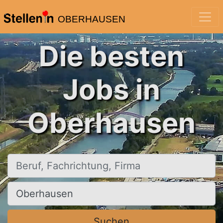
OBERHAUSEN
Die besten
Jobs in
Oberhausen
Beruf, Fachrichtung, Firma
Ort, Stadt
Suchen