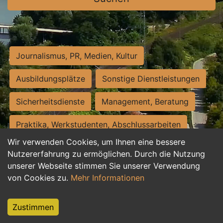
Journalismus, PR, Medien, Kultur
Ausbildungsplätze
Sonstige Dienstleistungen
Sicherheitsdienste
Management, Beratung
Praktika, Werkstudenten, Abschlussarbeiten
Wir verwenden Cookies, um Ihnen eine bessere
Personalwesen
Assistenz, Sekretariat
Nutzererfahrung zu ermöglichen. Durch die Nutzung
unserer Webseite stimmen Sie unserer Verwendung
Hilfskräfte, Aushilfs- und Nebenjobs
von Cookies zu.
Mehr Informationen
Einkauf, Logistik, Materialwirtschaft
Zustimmen
Weiterbildung, Studium, duale Ausbildung