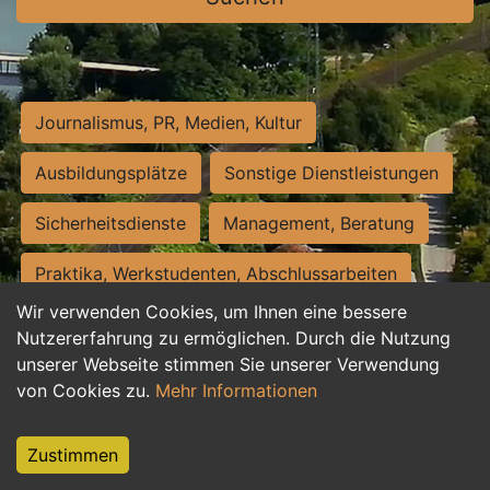
Journalismus, PR, Medien, Kultur
Ausbildungsplätze
Sonstige Dienstleistungen
Sicherheitsdienste
Management, Beratung
Praktika, Werkstudenten, Abschlussarbeiten
Wir verwenden Cookies, um Ihnen eine bessere
Personalwesen
Assistenz, Sekretariat
Nutzererfahrung zu ermöglichen. Durch die Nutzung
unserer Webseite stimmen Sie unserer Verwendung
Hilfskräfte, Aushilfs- und Nebenjobs
von Cookies zu.
Mehr Informationen
Einkauf, Logistik, Materialwirtschaft
Zustimmen
Weiterbildung, Studium, duale Ausbildung