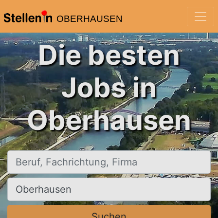
OBERHAUSEN
Die besten
Jobs in
Oberhausen
Beruf, Fachrichtung, Firma
Ort, Stadt
Suchen