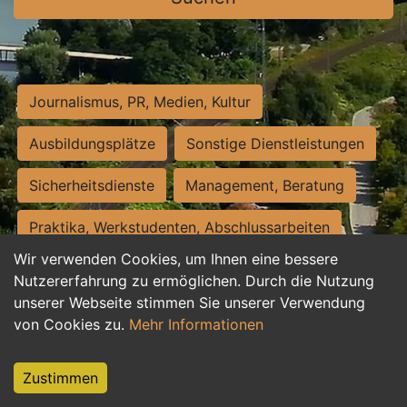
Journalismus, PR, Medien, Kultur
Ausbildungsplätze
Sonstige Dienstleistungen
Sicherheitsdienste
Management, Beratung
Praktika, Werkstudenten, Abschlussarbeiten
Wir verwenden Cookies, um Ihnen eine bessere
Personalwesen
Assistenz, Sekretariat
Nutzererfahrung zu ermöglichen. Durch die Nutzung
unserer Webseite stimmen Sie unserer Verwendung
Hilfskräfte, Aushilfs- und Nebenjobs
von Cookies zu.
Mehr Informationen
Einkauf, Logistik, Materialwirtschaft
Zustimmen
Weiterbildung, Studium, duale Ausbildung