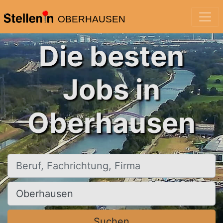
OBERHAUSEN
Die besten
Jobs in
Oberhausen
Beruf, Fachrichtung, Firma
Ort, Stadt
Suchen