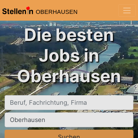
OBERHAUSEN
Die besten
Jobs in
Oberhausen
Beruf, Fachrichtung, Firma
Ort, Stadt
Suchen