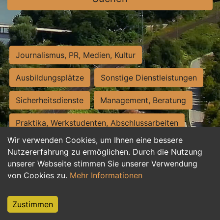
Journalismus, PR, Medien, Kultur
Ausbildungsplätze
Sonstige Dienstleistungen
Sicherheitsdienste
Management, Beratung
Praktika, Werkstudenten, Abschlussarbeiten
Wir verwenden Cookies, um Ihnen eine bessere
Personalwesen
Assistenz, Sekretariat
Nutzererfahrung zu ermöglichen. Durch die Nutzung
unserer Webseite stimmen Sie unserer Verwendung
Hilfskräfte, Aushilfs- und Nebenjobs
von Cookies zu.
Mehr Informationen
Einkauf, Logistik, Materialwirtschaft
Zustimmen
Weiterbildung, Studium, duale Ausbildung