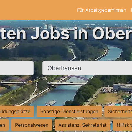
Für Arbeitgeber*innen
sten Jobs in Obe
Ort, Stadt
ildungsplätze
Sonstige Dienstleistungen
Sicherheit
ten
Personalwesen
Assistenz, Sekretariat
Hilfsk