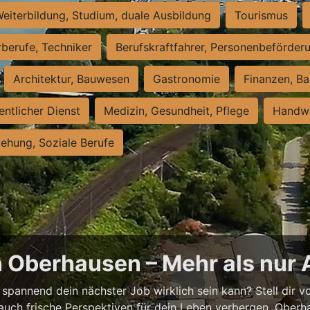
eiterbildung, Studium, duale Ausbildung
Tourismus
rberufe, Techniker
Berufskraftfahrer, Personenbeförder
Architektur, Bauwesen
Gastronomie
Finanzen, Ba
entlicher Dienst
Medizin, Gesundheit, Pflege
Handwe
iehung, Soziale Berufe
n Oberhausen – Mehr als nur 
spannend dein nächster Job wirklich sein kann? Stell dir vor
auch frische Perspektiven für dein Leben verbergen. Oberha