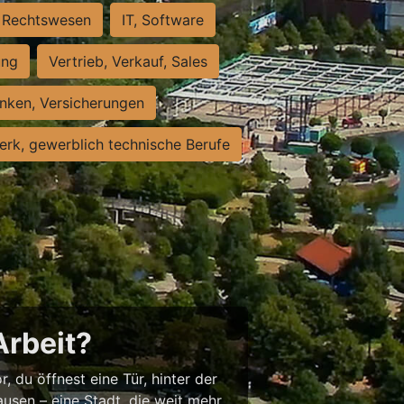
Rechtswesen
IT, Software
ung
Vertrieb, Verkauf, Sales
nken, Versicherungen
rk, gewerblich technische Berufe
Arbeit?
, du öffnest eine Tür, hinter der
usen – eine Stadt, die weit mehr