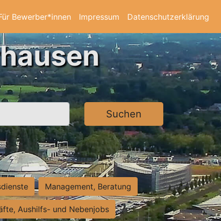
Für Bewerber*innen
Impressum
Datenschutzerklärung
rhausen
Suchen
sdienste
Management, Beratung
räfte, Aushilfs- und Nebenjobs