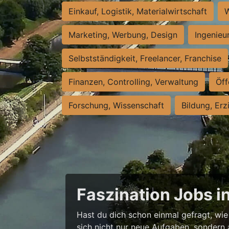
Einkauf, Logistik, Materialwirtschaft
W
Marketing, Werbung, Design
Ingenieu
Selbstständigkeit, Freelancer, Franchise
Finanzen, Controlling, Verwaltung
Öff
Forschung, Wissenschaft
Bildung, Erz
Faszination Jobs i
Hast du dich schon einmal gefragt, wie 
sich nicht nur neue Aufgaben, sondern 