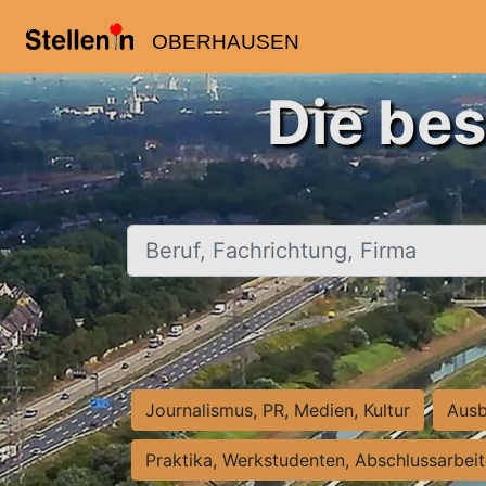
OBERHAUSEN
Die be
Beruf, Fachrichtung, Firma
Journalismus, PR, Medien, Kultur
Ausb
Praktika, Werkstudenten, Abschlussarbei