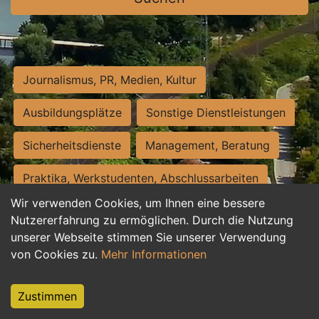
Journalismus, PR, Medien, Kultur
Ausbildungsplätze
Sonstige Dienstleistungen
Sicherheitsdienste
Management, Beratung
Praktika, Werkstudenten, Abschlussarbeiten
Wir verwenden Cookies, um Ihnen eine bessere
Personalwesen
Assistenz, Sekretariat
Nutzererfahrung zu ermöglichen. Durch die Nutzung
unserer Webseite stimmen Sie unserer Verwendung
Hilfskräfte, Aushilfs- und Nebenjobs
von Cookies zu.
Mehr Informationen
Einkauf, Logistik, Materialwirtschaft
Zustimmen
Weiterbildung, Studium, duale Ausbildung