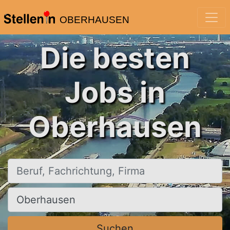
OBERHAUSEN
Die besten
Jobs in
Oberhausen
Beruf, Fachrichtung, Firma
Ort, Stadt
Suchen