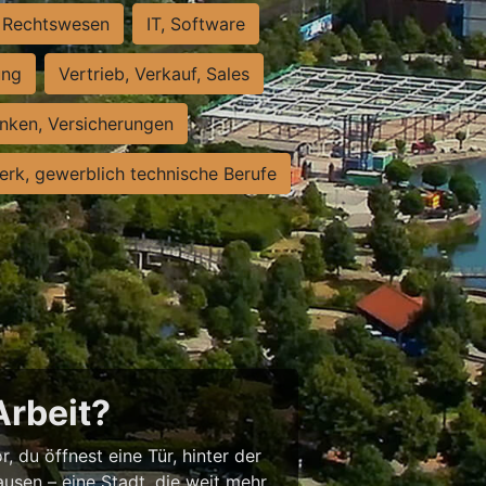
Rechtswesen
IT, Software
ung
Vertrieb, Verkauf, Sales
nken, Versicherungen
rk, gewerblich technische Berufe
Arbeit?
, du öffnest eine Tür, hinter der
usen – eine Stadt, die weit mehr