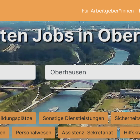
Für Arbeitgeber*innen
sten Jobs in Obe
Ort, Stadt
ildungsplätze
Sonstige Dienstleistungen
Sicherheit
ten
Personalwesen
Assistenz, Sekretariat
Hilfsk