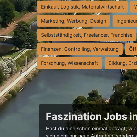
Einkauf, Logistik, Materialwirtschaft
W
Marketing, Werbung, Design
Ingenieu
Selbstständigkeit, Freelancer, Franchise
Finanzen, Controlling, Verwaltung
Öff
Forschung, Wissenschaft
Bildung, Erz
Faszination Jobs i
Hast du dich schon einmal gefragt, wie 
sich nicht nur neue Aufgaben, sondern 