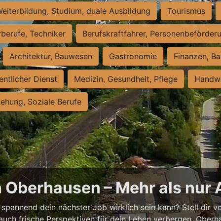
eiterbildung, Studium, duale Ausbildung
Tourismus
rberufe, Techniker
Berufskraftfahrer, Personenbeförder
Architektur, Bauwesen
Gastronomie
Finanzen, Ba
entlicher Dienst
Medizin, Gesundheit, Pflege
Handwe
iehung, Soziale Berufe
n Oberhausen – Mehr als nur 
spannend dein nächster Job wirklich sein kann? Stell dir vor
auch frische Perspektiven für dein Leben verbergen. Oberha