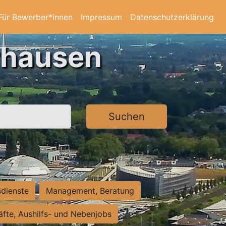
Für Bewerber*innen
Impressum
Datenschutzerklärung
rhausen
Suchen
sdienste
Management, Beratung
räfte, Aushilfs- und Nebenjobs