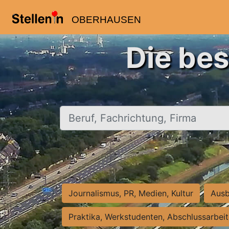
OBERHAUSEN
Die be
Beruf, Fachrichtung, Firma
Journalismus, PR, Medien, Kultur
Ausb
Praktika, Werkstudenten, Abschlussarbei