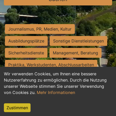
Journalismus, PR, Medien, Kultur
Ausbildungsplätze
Sonstige Dienstleistungen
Sicherheitsdienste
Management, Beratung
Praktika, Werkstudenten, Abschlussarbeiten
Wir verwenden Cookies, um Ihnen eine bessere
Personalwesen
Assistenz, Sekretariat
Nutzererfahrung zu ermöglichen. Durch die Nutzung
unserer Webseite stimmen Sie unserer Verwendung
Hilfskräfte, Aushilfs- und Nebenjobs
von Cookies zu.
Mehr Informationen
Einkauf, Logistik, Materialwirtschaft
Zustimmen
Weiterbildung, Studium, duale Ausbildung