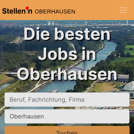
OBERHAUSEN
Die besten
Jobs in
Oberhausen
Beruf, Fachrichtung, Firma
Ort, Stadt
Suchen