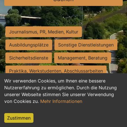
Journalismus, PR, Medien, Kultur
Ausbildungsplätze
Sonstige Dienstleistungen
Sicherheitsdienste
Management, Beratung
Praktika, Werkstudenten, Abschlussarbeiten
Wir verwenden Cookies, um Ihnen eine bessere
Personalwesen
Assistenz, Sekretariat
Nutzererfahrung zu ermöglichen. Durch die Nutzung
unserer Webseite stimmen Sie unserer Verwendung
Hilfskräfte, Aushilfs- und Nebenjobs
von Cookies zu.
Mehr Informationen
Einkauf, Logistik, Materialwirtschaft
Zustimmen
Weiterbildung, Studium, duale Ausbildung