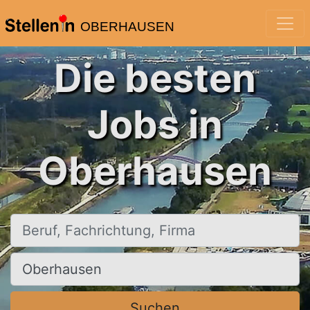
OBERHAUSEN
Die besten
Jobs in
Oberhausen
Beruf, Fachrichtung, Firma
Ort, Stadt
Suchen