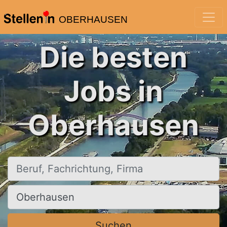
OBERHAUSEN
Die besten
Jobs in
Oberhausen
Beruf, Fachrichtung, Firma
Ort, Stadt
Suchen