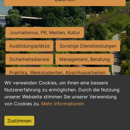
Journalismus, PR, Medien, Kultur
Ausbildungsplätze
Sonstige Dienstleistungen
Sicherheitsdienste
Management, Beratung
Praktika, Werkstudenten, Abschlussarbeiten
Wir verwenden Cookies, um Ihnen eine bessere
Personalwesen
Assistenz, Sekretariat
Nutzererfahrung zu ermöglichen. Durch die Nutzung
unserer Webseite stimmen Sie unserer Verwendung
Hilfskräfte, Aushilfs- und Nebenjobs
von Cookies zu.
Mehr Informationen
Einkauf, Logistik, Materialwirtschaft
Zustimmen
Weiterbildung, Studium, duale Ausbildung