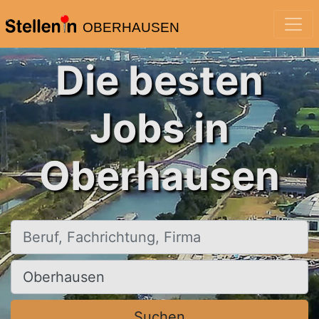
OBERHAUSEN
Die besten
Jobs in
Oberhausen
Beruf, Fachrichtung, Firma
Ort, Stadt
Suchen