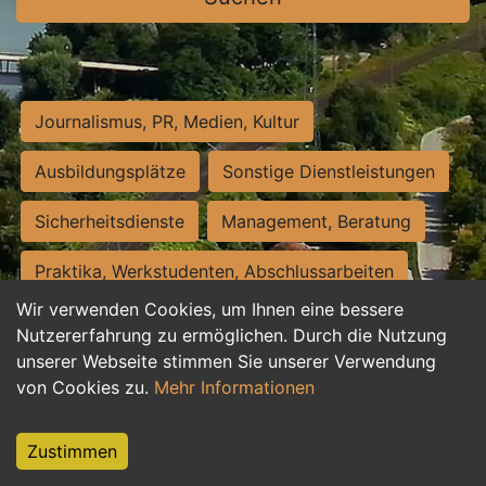
Journalismus, PR, Medien, Kultur
Ausbildungsplätze
Sonstige Dienstleistungen
Sicherheitsdienste
Management, Beratung
Praktika, Werkstudenten, Abschlussarbeiten
Wir verwenden Cookies, um Ihnen eine bessere
Personalwesen
Assistenz, Sekretariat
Nutzererfahrung zu ermöglichen. Durch die Nutzung
unserer Webseite stimmen Sie unserer Verwendung
Hilfskräfte, Aushilfs- und Nebenjobs
von Cookies zu.
Mehr Informationen
Einkauf, Logistik, Materialwirtschaft
Zustimmen
Weiterbildung, Studium, duale Ausbildung