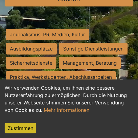
Journalismus, PR, Medien, Kultur
Ausbildungsplätze
Sonstige Dienstleistungen
Sicherheitsdienste
Management, Beratung
Praktika, Werkstudenten, Abschlussarbeiten
Wir verwenden Cookies, um Ihnen eine bessere
Personalwesen
Assistenz, Sekretariat
Nutzererfahrung zu ermöglichen. Durch die Nutzung
unserer Webseite stimmen Sie unserer Verwendung
Hilfskräfte, Aushilfs- und Nebenjobs
von Cookies zu.
Mehr Informationen
Einkauf, Logistik, Materialwirtschaft
Zustimmen
Weiterbildung, Studium, duale Ausbildung