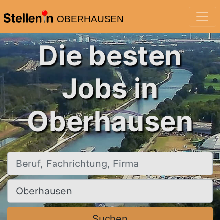
OBERHAUSEN
Die besten
Jobs in
Oberhausen
Beruf, Fachrichtung, Firma
Ort, Stadt
Suchen