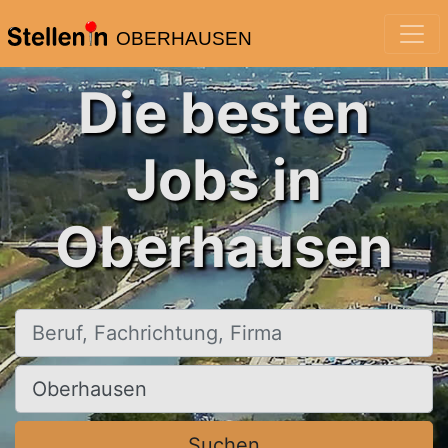
OBERHAUSEN
Die besten
Jobs in
Oberhausen
Beruf, Fachrichtung, Firma
Ort, Stadt
Suchen