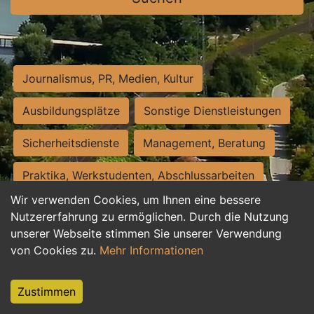
Journalismus, PR, Medien, Kultur
Ausbildungsplätze
Sonstige Dienstleistungen
Sicherheitsdienste
Management, Beratung
Praktika, Werkstudenten, Abschlussarbeiten
Wir verwenden Cookies, um Ihnen eine bessere
Personalwesen
Assistenz, Sekretariat
Nutzererfahrung zu ermöglichen. Durch die Nutzung
unserer Webseite stimmen Sie unserer Verwendung
Hilfskräfte, Aushilfs- und Nebenjobs
von Cookies zu.
Mehr Informationen
Einkauf, Logistik, Materialwirtschaft
Zustimmen
Weiterbildung, Studium, duale Ausbildung