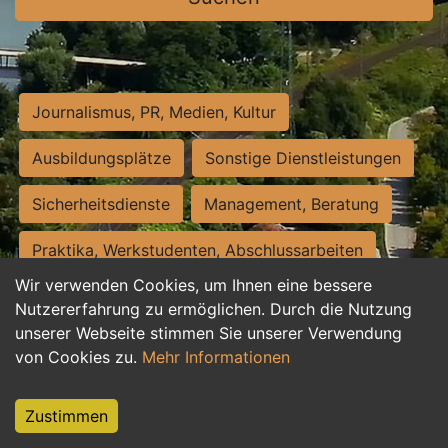
Journalismus, PR, Medien, Kultur
Ausbildungsplätze
Sonstige Dienstleistungen
Sicherheitsdienste
Management, Beratung
Praktika, Werkstudenten, Abschlussarbeiten
Wir verwenden Cookies, um Ihnen eine bessere
Personalwesen
Assistenz, Sekretariat
Nutzererfahrung zu ermöglichen. Durch die Nutzung
unserer Webseite stimmen Sie unserer Verwendung
Hilfskräfte, Aushilfs- und Nebenjobs
von Cookies zu.
Mehr Informationen
Einkauf, Logistik, Materialwirtschaft
Zustimmen
Weiterbildung, Studium, duale Ausbildung