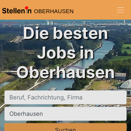
OBERHAUSEN
Die besten
Jobs in
Oberhausen
Beruf, Fachrichtung, Firma
Ort, Stadt
Suchen