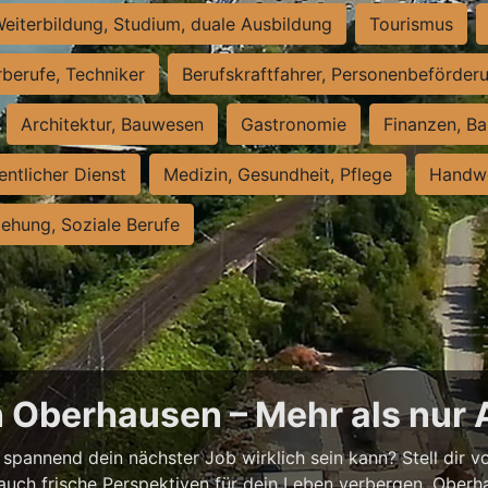
eiterbildung, Studium, duale Ausbildung
Tourismus
rberufe, Techniker
Berufskraftfahrer, Personenbeförder
Architektur, Bauwesen
Gastronomie
Finanzen, Ba
entlicher Dienst
Medizin, Gesundheit, Pflege
Handwe
iehung, Soziale Berufe
n Oberhausen – Mehr als nur 
spannend dein nächster Job wirklich sein kann? Stell dir vor
auch frische Perspektiven für dein Leben verbergen. Oberha