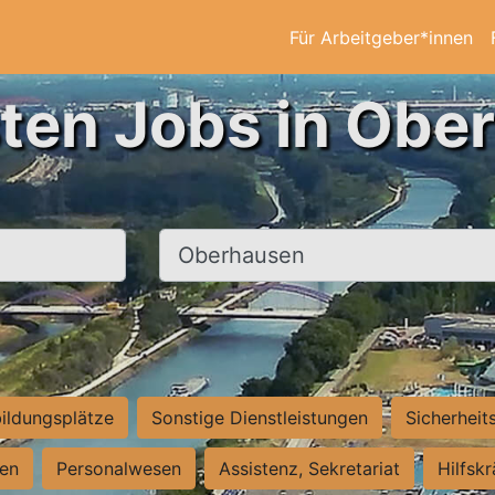
Für Arbeitgeber*innen
sten Jobs in Obe
Ort, Stadt
ildungsplätze
Sonstige Dienstleistungen
Sicherheit
ten
Personalwesen
Assistenz, Sekretariat
Hilfsk