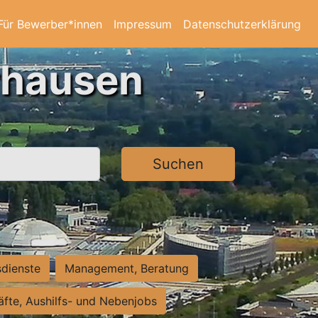
Für Bewerber*innen
Impressum
Datenschutzerklärung
rhausen
Suchen
sdienste
Management, Beratung
räfte, Aushilfs- und Nebenjobs