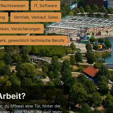
Rechtswesen
IT, Software
ung
Vertrieb, Verkauf, Sales
nken, Versicherungen
rk, gewerblich technische Berufe
Arbeit?
, du öffnest eine Tür, hinter der
usen – eine Stadt, die weit mehr