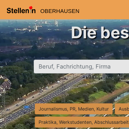
OBERHAUSEN
Die be
Beruf, Fachrichtung, Firma
Journalismus, PR, Medien, Kultur
Ausb
Praktika, Werkstudenten, Abschlussarbei