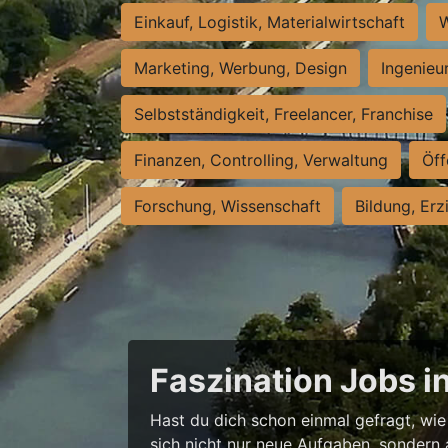
Einkauf, Logistik, Materialwirtschaft
W
Marketing, Werbung, Design
Ingenieu
Selbstständigkeit, Freelancer, Franchise
Finanzen, Controlling, Verwaltung
Öff
Forschung, Wissenschaft
Bildung, Erz
Faszination Jobs i
Hast du dich schon einmal gefragt, wie 
sich nicht nur neue Aufgaben, sondern 