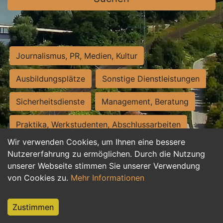
Journalismus, PR, Medien, Kultur
Ausbildungsplätze
Sonstige Dienstleistungen
Sicherheitsdienste
Management, Beratung
Praktika, Werkstudenten, Abschlussarbeiten
Wir verwenden Cookies, um Ihnen eine bessere
Personalwesen
Assistenz, Sekretariat
Nutzererfahrung zu ermöglichen. Durch die Nutzung
unserer Webseite stimmen Sie unserer Verwendung
Hilfskräfte, Aushilfs- und Nebenjobs
von Cookies zu.
Mehr Informationen
Einkauf, Logistik, Materialwirtschaft
Zustimmen
Weiterbildung, Studium, duale Ausbildung