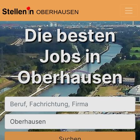
OBERHAUSEN
Die besten
Jobs in
Oberhausen
Beruf, Fachrichtung, Firma
Ort, Stadt
Suchen