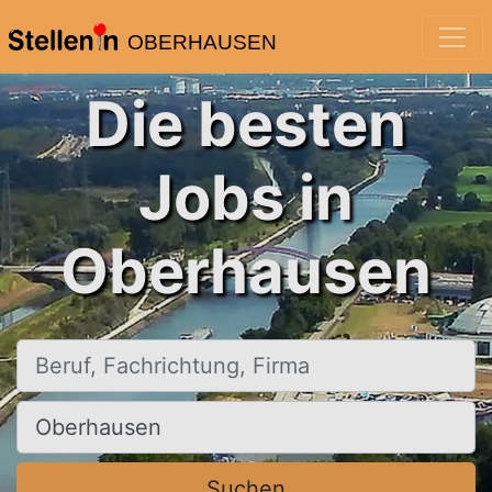
OBERHAUSEN
Die besten
Jobs in
Oberhausen
Beruf, Fachrichtung, Firma
Ort, Stadt
Suchen