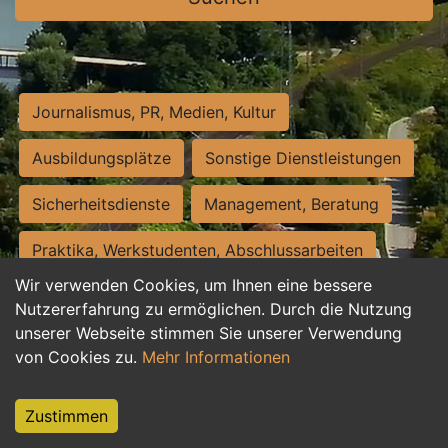
Journalismus, PR, Medien, Kultur
Ausbildungsplätze
Sonstige Dienstleistungen
Sicherheitsdienste
Management, Beratung
Praktika, Werkstudenten, Abschlussarbeiten
Wir verwenden Cookies, um Ihnen eine bessere
Personalwesen
Assistenz, Sekretariat
Nutzererfahrung zu ermöglichen. Durch die Nutzung
unserer Webseite stimmen Sie unserer Verwendung
Hilfskräfte, Aushilfs- und Nebenjobs
von Cookies zu.
Mehr Informationen
Einkauf, Logistik, Materialwirtschaft
Zustimmen
Weiterbildung, Studium, duale Ausbildung