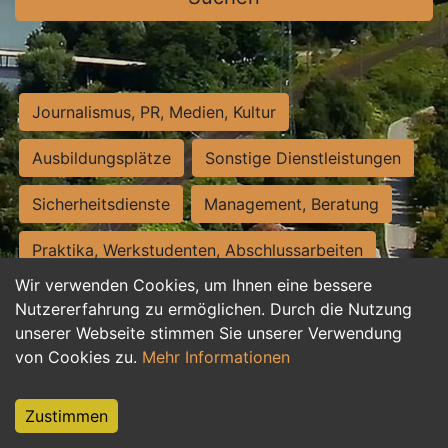
Journalismus, PR, Medien, Kultur
Ausbildungsplätze
Sonstige Dienstleistungen
Sicherheitsdienste
Management, Beratung
Praktika, Werkstudenten, Abschlussarbeiten
Wir verwenden Cookies, um Ihnen eine bessere
Personalwesen
Assistenz, Sekretariat
Nutzererfahrung zu ermöglichen. Durch die Nutzung
unserer Webseite stimmen Sie unserer Verwendung
Hilfskräfte, Aushilfs- und Nebenjobs
von Cookies zu.
Mehr Informationen
Einkauf, Logistik, Materialwirtschaft
Zustimmen
Weiterbildung, Studium, duale Ausbildung