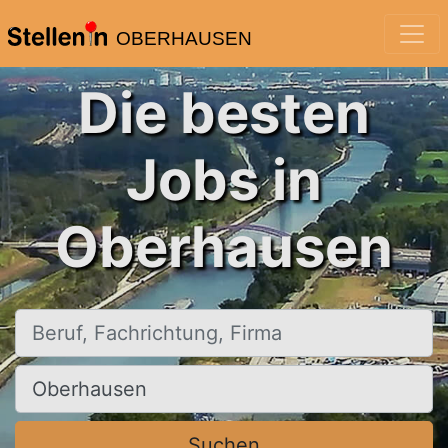
OBERHAUSEN
Die besten
Jobs in
Oberhausen
Beruf, Fachrichtung, Firma
Ort, Stadt
Suchen