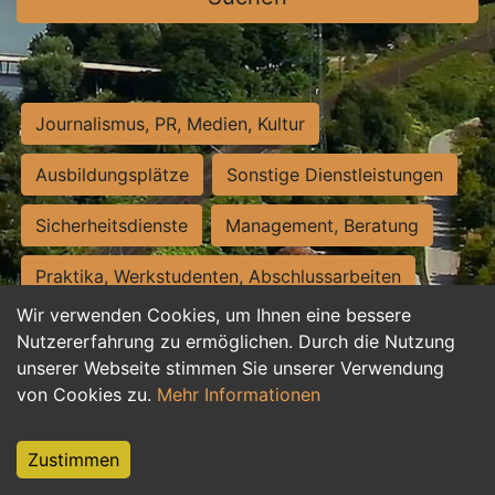
Journalismus, PR, Medien, Kultur
Ausbildungsplätze
Sonstige Dienstleistungen
Sicherheitsdienste
Management, Beratung
Praktika, Werkstudenten, Abschlussarbeiten
Wir verwenden Cookies, um Ihnen eine bessere
Personalwesen
Assistenz, Sekretariat
Nutzererfahrung zu ermöglichen. Durch die Nutzung
unserer Webseite stimmen Sie unserer Verwendung
Hilfskräfte, Aushilfs- und Nebenjobs
von Cookies zu.
Mehr Informationen
Einkauf, Logistik, Materialwirtschaft
Zustimmen
Weiterbildung, Studium, duale Ausbildung