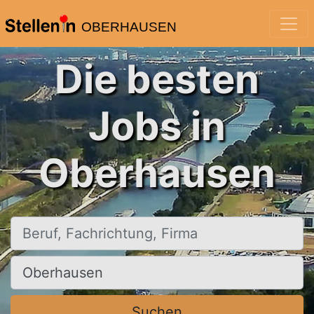
OBERHAUSEN
Die besten
Jobs in
Oberhausen
Beruf, Fachrichtung, Firma
Ort, Stadt
Suchen