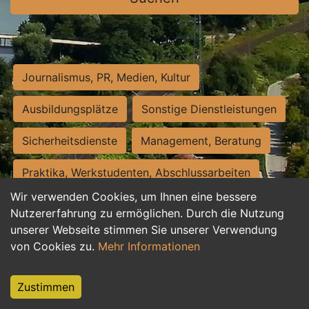
Journalismus, PR, Medien, Kultur
Ausbildungsplätze
Sonstige Dienstleistungen
Sicherheitsdienste
Management, Beratung
Praktika, Werkstudenten, Abschlussarbeiten
Wir verwenden Cookies, um Ihnen eine bessere
Personalwesen
Assistenz, Sekretariat
Nutzererfahrung zu ermöglichen. Durch die Nutzung
unserer Webseite stimmen Sie unserer Verwendung
Hilfskräfte, Aushilfs- und Nebenjobs
von Cookies zu.
Mehr Informationen
Einkauf, Logistik, Materialwirtschaft
Zustimmen
Weiterbildung, Studium, duale Ausbildung