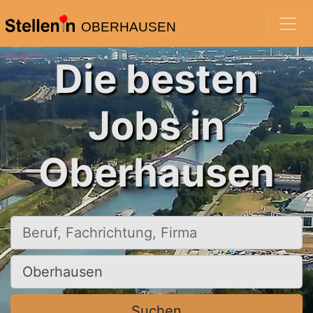
OBERHAUSEN
Die besten
Jobs in
Oberhausen
Beruf, Fachrichtung, Firma
Ort, Stadt
Suchen