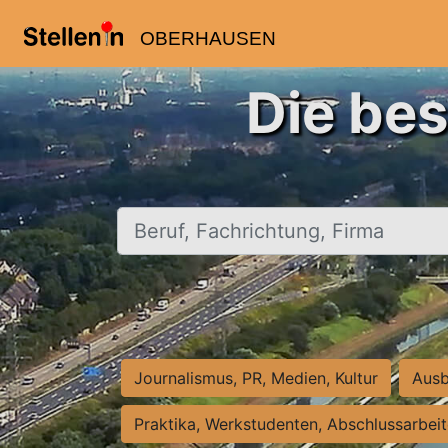
OBERHAUSEN
Die be
Beruf, Fachrichtung, Firma
Journalismus, PR, Medien, Kultur
Ausb
Praktika, Werkstudenten, Abschlussarbei