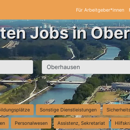
Für Arbeitgeber*innen
sten Jobs in Obe
Ort, Stadt
ildungsplätze
Sonstige Dienstleistungen
Sicherheit
ten
Personalwesen
Assistenz, Sekretariat
Hilfsk