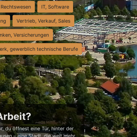
Rechtswesen
IT, Software
ung
Vertrieb, Verkauf, Sales
nken, Versicherungen
rk, gewerblich technische Berufe
Arbeit?
, du öffnest eine Tür, hinter der
usen – eine Stadt, die weit mehr