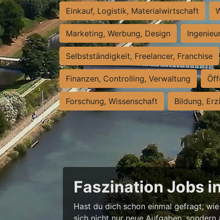
Einkauf, Logistik, Materialwirtschaft
W
Marketing, Werbung, Design
Ingenieu
Selbstständigkeit, Freelancer, Franchise
Finanzen, Controlling, Verwaltung
Öff
Forschung, Wissenschaft
Bildung, Erz
Faszination Jobs i
Hast du dich schon einmal gefragt, wie 
sich nicht nur neue Aufgaben, sondern 