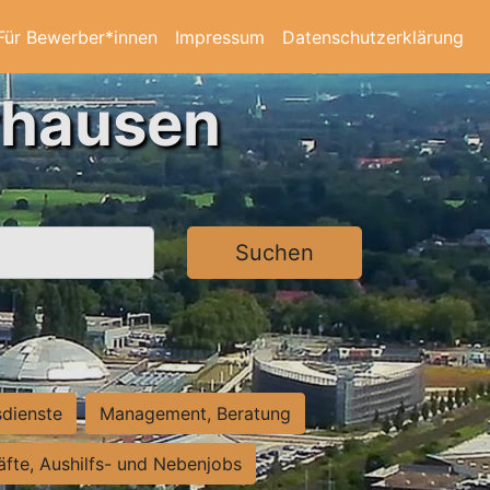
Für Bewerber*innen
Impressum
Datenschutzerklärung
rhausen
Suchen
sdienste
Management, Beratung
räfte, Aushilfs- und Nebenjobs