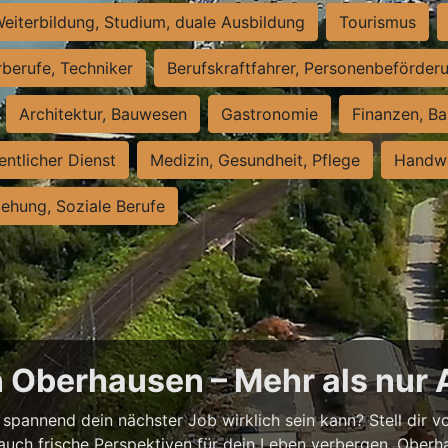
eiterbildung, Studium, duale Ausbildung
Tourismus
rberufe, Techniker
Berufskraftfahrer, Personenbeförder
Architektur, Bauwesen
Gastronomie
Finanzen, Ba
entlicher Dienst
Medizin, Gesundheit, Pflege
Handwe
iehung, Soziale Berufe
n Oberhausen – Mehr als nur 
spannend dein nächster Job wirklich sein kann? Stell dir vor
auch frische Perspektiven für dein Leben verbergen. Oberha