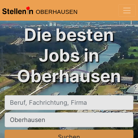
OBERHAUSEN
Die besten
Jobs in
Oberhausen
Beruf, Fachrichtung, Firma
Ort, Stadt
Suchen