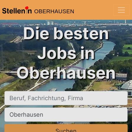
OBERHAUSEN
Die besten
Jobs in
Oberhausen
Beruf, Fachrichtung, Firma
Ort, Stadt
Suchen