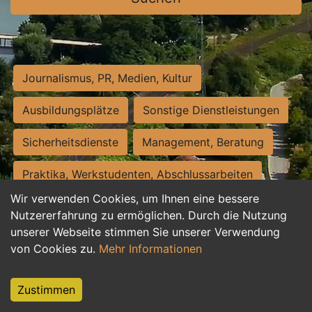
Journalismus, PR, Medien, Kultur
Ausbildungsplätze
Sonstige Dienstleistungen
Sicherheitsdienste
Management, Beratung
Praktika, Werkstudenten, Abschlussarbeiten
Wir verwenden Cookies, um Ihnen eine bessere
Personalwesen
Assistenz, Sekretariat
Nutzererfahrung zu ermöglichen. Durch die Nutzung
unserer Webseite stimmen Sie unserer Verwendung
Hilfskräfte, Aushilfs- und Nebenjobs
von Cookies zu.
Mehr Informationen
Einkauf, Logistik, Materialwirtschaft
Zustimmen
Weiterbildung, Studium, duale Ausbildung