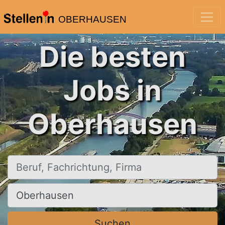
OBERHAUSEN
Die besten
Jobs in
Oberhausen
Beruf, Fachrichtung, Firma
Ort, Stadt
Suchen