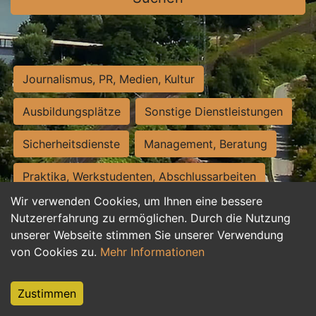
Journalismus, PR, Medien, Kultur
Ausbildungsplätze
Sonstige Dienstleistungen
Sicherheitsdienste
Management, Beratung
Praktika, Werkstudenten, Abschlussarbeiten
Wir verwenden Cookies, um Ihnen eine bessere
Personalwesen
Assistenz, Sekretariat
Nutzererfahrung zu ermöglichen. Durch die Nutzung
unserer Webseite stimmen Sie unserer Verwendung
Hilfskräfte, Aushilfs- und Nebenjobs
von Cookies zu.
Mehr Informationen
Einkauf, Logistik, Materialwirtschaft
Zustimmen
Weiterbildung, Studium, duale Ausbildung