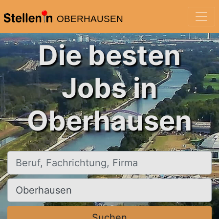
OBERHAUSEN
Die besten
Jobs in
Oberhausen
Beruf, Fachrichtung, Firma
Ort, Stadt
Suchen