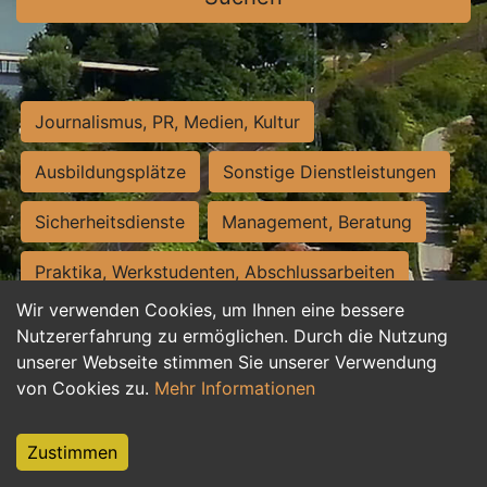
Journalismus, PR, Medien, Kultur
Ausbildungsplätze
Sonstige Dienstleistungen
Sicherheitsdienste
Management, Beratung
Praktika, Werkstudenten, Abschlussarbeiten
Wir verwenden Cookies, um Ihnen eine bessere
Personalwesen
Assistenz, Sekretariat
Nutzererfahrung zu ermöglichen. Durch die Nutzung
unserer Webseite stimmen Sie unserer Verwendung
Hilfskräfte, Aushilfs- und Nebenjobs
von Cookies zu.
Mehr Informationen
Einkauf, Logistik, Materialwirtschaft
Zustimmen
Weiterbildung, Studium, duale Ausbildung