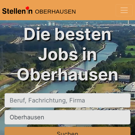
OBERHAUSEN
Die besten
Jobs in
Oberhausen
Beruf, Fachrichtung, Firma
Ort, Stadt
Suchen