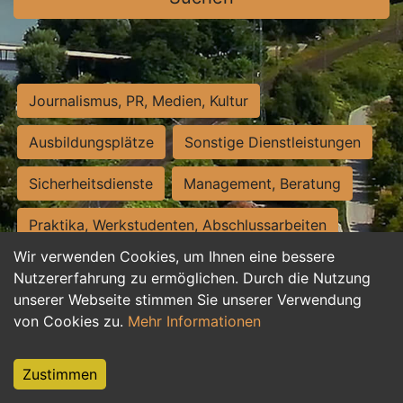
Journalismus, PR, Medien, Kultur
Ausbildungsplätze
Sonstige Dienstleistungen
Sicherheitsdienste
Management, Beratung
Praktika, Werkstudenten, Abschlussarbeiten
Wir verwenden Cookies, um Ihnen eine bessere
Personalwesen
Assistenz, Sekretariat
Nutzererfahrung zu ermöglichen. Durch die Nutzung
unserer Webseite stimmen Sie unserer Verwendung
Hilfskräfte, Aushilfs- und Nebenjobs
von Cookies zu.
Mehr Informationen
Einkauf, Logistik, Materialwirtschaft
Zustimmen
Weiterbildung, Studium, duale Ausbildung